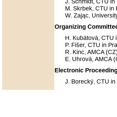
J. Schmidt, CTU in
M. Skrbek, CTU in 
W. Zając, Universit
Organizing Committe
H. Kubátová, CTU 
P. Fišer, CTU in P
R. Kinc, AMCA (CZ
E. Uhrová, AMCA (
Electronic Proceeding
J. Borecký, CTU in