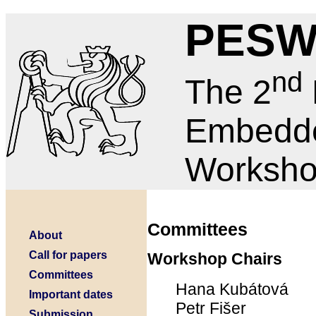
PESW
nd
The 2
Embedd
Worksh
Committees
About
Call for papers
Workshop Chairs
Committees
Hana Kubátová
Important dates
Petr Fišer
Submission