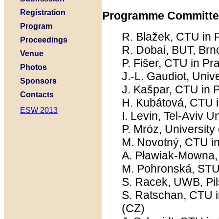
Registration
Programme Committe
Program
R. Blažek, CTU in 
Proceedings
R. Dobai, BUT, Brn
Venue
P. Fišer, CTU in P
Photos
J.-L. Gaudiot, Unive
Sponsors
J. Kašpar, CTU in 
Contacts
H. Kubátová, CTU 
ESW 2013
I. Levin, Tel-Aviv Un
P. Mróz, University
M. Novotný, CTU i
A. Pławiak-Mowna, 
M. Pohronská, STU,
S. Racek, UWB, Pil
S. Ratschan, CTU 
(CZ)